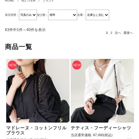
HOME
ALL ITEM
ブランド
表示切替：
並び順：
在庫：
63件中1件～40件を表示
1
2
次へ
最後へ
商品一覧
マドレーヌ・コットンフリル
テティス・フーディーシャツ
ブラウス
当店通常価格:
¥7,490
(税込)