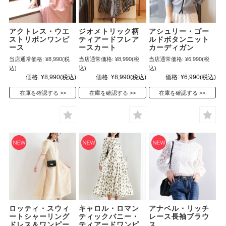
アクトレス・ウエ
ジオメトリック柄
アシュリー・ゴー
ストリボンワンピ
ティアードフレア
ルドボタンニット
ース
ースカート
カーディガン
当店通常価格:
¥8,990
(税
当店通常価格:
¥8,990
(税
当店通常価格:
¥6,990
(税
込)
込)
込)
価格:
¥8,990
(税込)
価格:
¥8,990
(税込)
価格:
¥6,990
(税込)
在庫を確認する
在庫を確認する
在庫を確認する
ロッティ・スウィ
キャロル・ロマン
アナベル・リッチ
ートシャーリング
ティックバニー・
レース長袖ブラウ
ドレス＆ワンピー
ティアードワンピ
ス