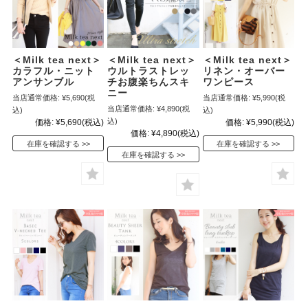
＜Milk tea next＞
＜Milk tea next＞
＜Milk tea next＞
カラフル・ニット
ウルトラストレッ
リネン・オーバー
アンサンブル
チお腹楽ちんスキ
ワンピース
ニー
当店通常価格:
¥5,690
(税
当店通常価格:
¥5,990
(税
当店通常価格:
¥4,890
(税
込)
込)
込)
価格:
¥5,690
(税込)
価格:
¥5,990
(税込)
価格:
¥4,890
(税込)
在庫を確認する
在庫を確認する
在庫を確認する