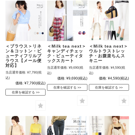
＜ブラウス＞リネ
＜Milk tea next＞
＜Milk tea next＞
ン＆コットン・ビ
キャンディチェッ
ウルトラストレッ
ューティフリルブ
ク・ビューティタ
チ・お腹楽ちんス
ラウス【メール便
ックスカート
キニー
対応】
当店通常価格:
¥9,690
(税
当店通常価格:
¥4,590
(税
当店通常価格:
¥7,790
(税
込)
込)
込)
価格:
¥9,690
(税込)
価格:
¥4,590
(税込)
価格:
¥7,790
(税込)
在庫を確認する
在庫を確認する
在庫を確認する