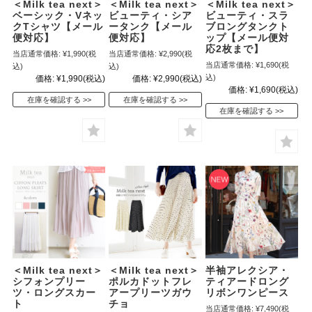
＜Milk tea next＞
＜Milk tea next＞
＜Milk tea next＞
ベーシック・Vネッ
ビューティ・シア
ビューティ・スラ
クTシャツ【メール
ータンク【メール
ブロングタンクト
便対応】
便対応】
ップ【メール便対
応2枚まで】
当店通常価格:
¥1,990
(税
当店通常価格:
¥2,990
(税
当店通常価格:
¥1,690
(税
込)
込)
込)
価格:
¥1,990
(税込)
価格:
¥2,990
(税込)
価格:
¥1,690
(税込)
在庫を確認する
在庫を確認する
在庫を確認する
＜Milk tea next＞
＜Milk tea next＞
半袖アレクシア・
シフォンプリー
ポルカドットフレ
ティアードロング
ツ・ロングスカー
アープリーツガウ
リボンワンピース
ト
チョ
当店通常価格:
¥7,490
(税