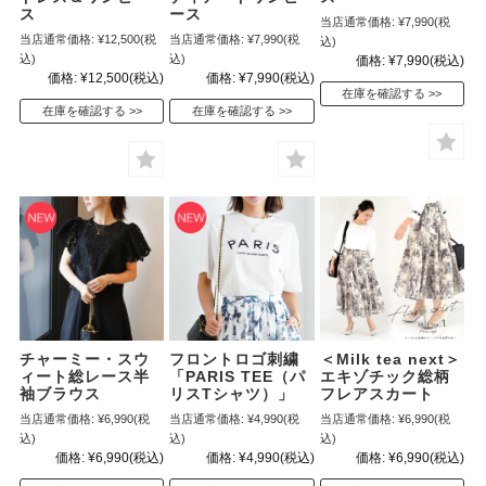
ス
ース
当店通常価格:
¥7,990
(税
当店通常価格:
¥12,500
(税
当店通常価格:
¥7,990
(税
込)
込)
込)
価格:
¥7,990
(税込)
価格:
¥12,500
(税込)
価格:
¥7,990
(税込)
在庫を確認する
在庫を確認する
在庫を確認する
チャーミー・スウ
フロントロゴ刺繍
＜Milk tea next＞
ィート総レース半
「PARIS TEE（パ
エキゾチック総柄
袖ブラウス
リスTシャツ）」
フレアスカート
当店通常価格:
¥6,990
(税
当店通常価格:
¥4,990
(税
当店通常価格:
¥6,990
(税
込)
込)
込)
価格:
¥6,990
(税込)
価格:
¥4,990
(税込)
価格:
¥6,990
(税込)