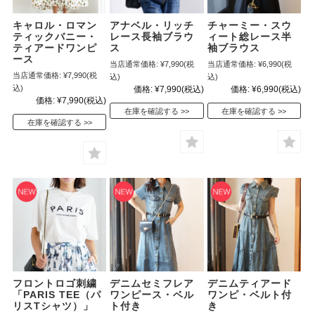
キャロル・ロマン
アナベル・リッチ
チャーミー・スウ
ティックバニー・
レース長袖ブラウ
ィート総レース半
ティアードワンピ
ス
袖ブラウス
ース
当店通常価格:
¥7,990
(税
当店通常価格:
¥6,990
(税
当店通常価格:
¥7,990
(税
込)
込)
込)
価格:
¥7,990
(税込)
価格:
¥6,990
(税込)
価格:
¥7,990
(税込)
在庫を確認する
在庫を確認する
在庫を確認する
フロントロゴ刺繍
デニムセミフレア
デニムティアード
「PARIS TEE（パ
ワンピース・ベル
ワンピ・ベルト付
リスTシャツ）」
ト付き
き