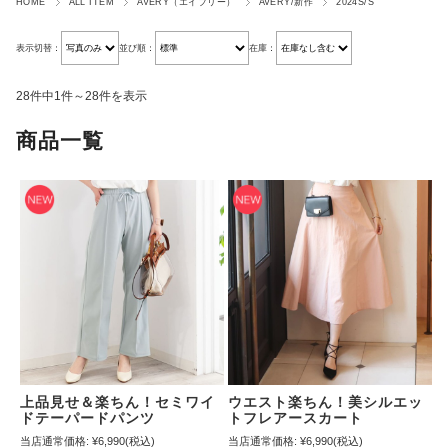
HOME
ALL ITEM
AVERY（エイブリー）
AVERY/新作
2024S/S
表示切替：
並び順：
在庫：
28件中1件～28件を表示
商品一覧
上品見せ＆楽ちん！セミワイ
ウエスト楽ちん！美シルエッ
ドテーパードパンツ
トフレアースカート
当店通常価格:
¥6,990
(税込)
当店通常価格:
¥6,990
(税込)